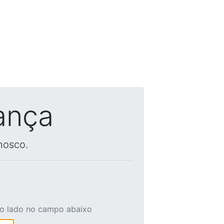
ança
nosco.
ao lado no campo abaixo