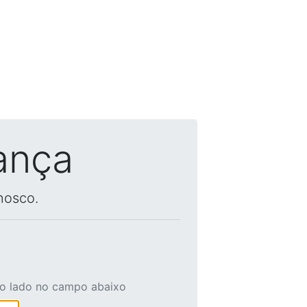
ança
nosco.
ao lado no campo abaixo