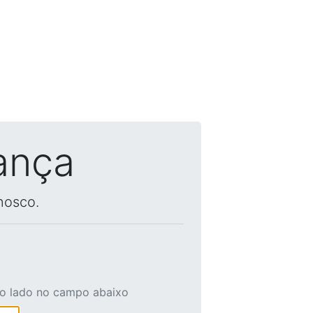
ança
nosco.
ao lado no campo abaixo