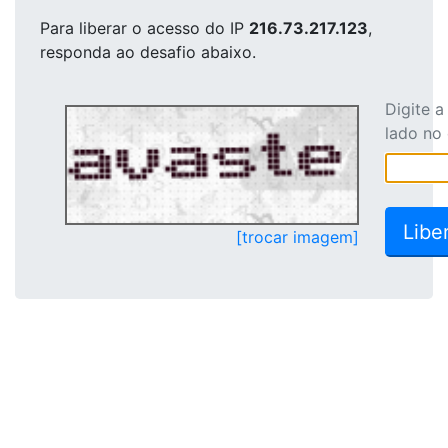
Para liberar o acesso
do IP
216.73.217.123
,
responda ao desafio abaixo.
Digite 
lado no
[trocar imagem]