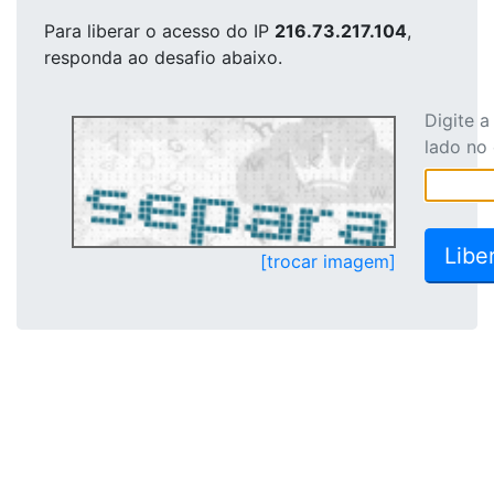
Para liberar o acesso
do IP
216.73.217.104
,
responda ao desafio abaixo.
Digite 
lado no
[trocar imagem]