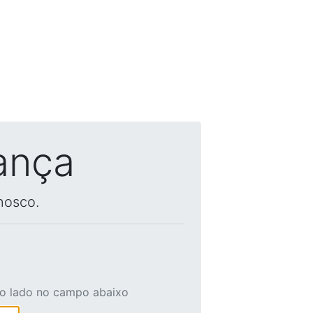
ança
nosco.
ao lado no campo abaixo