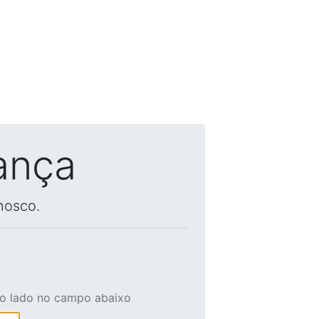
ança
nosco.
ao lado no campo abaixo