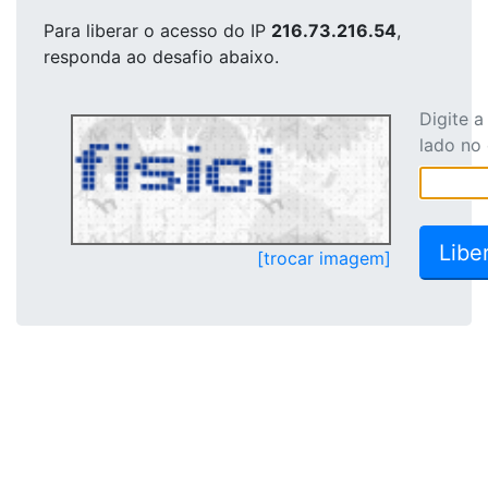
Para liberar o acesso
do IP
216.73.216.54
,
responda ao desafio abaixo.
Digite 
lado no
[trocar imagem]