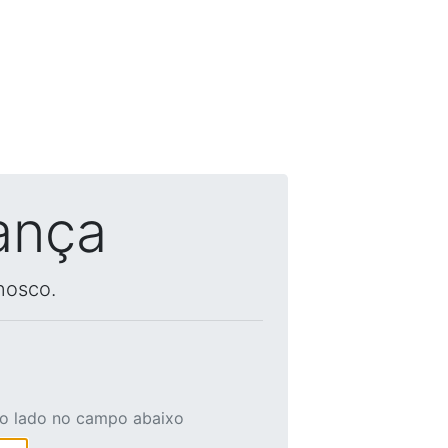
ança
nosco.
ao lado no campo abaixo