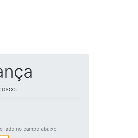
ança
nosco.
ao lado no campo abaixo