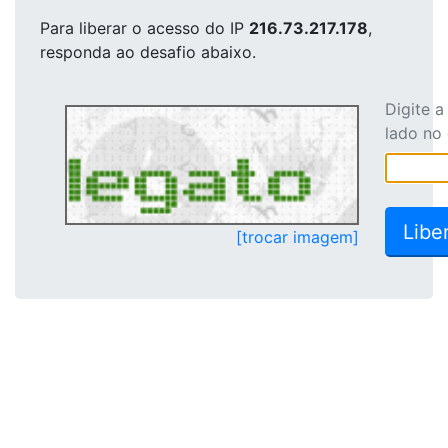
Para liberar o acesso
do IP
216.73.217.178
,
responda ao desafio abaixo.
Digite 
lado no
[trocar imagem]