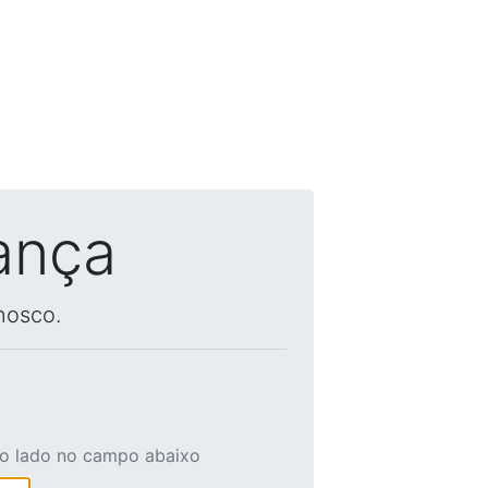
ança
nosco.
ao lado no campo abaixo