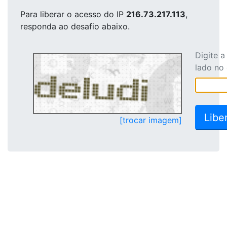
Para liberar o acesso
do IP
216.73.217.113
,
responda ao desafio abaixo.
Digite 
lado no
[trocar imagem]